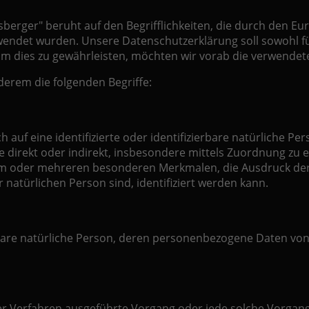
erger" beruht auf den Begrifflichkeiten, die durch den E
ndet wurden. Unsere Datenschutzerklärung soll sowohl für 
Um dies zu gewährleisten, möchten wir vorab die verwendeten
erem die folgenden Begriffe:
 auf eine identifizierte oder identifizierbare natürliche Pe
 die direkt oder indirekt, insbesondere mittels Zuordnung 
em oder mehreren besonderen Merkmalen, die Ausdruck der 
er natürlichen Person sind, identifiziert werden kann.
zierbare natürliche Person, deren personenbezogene Daten vo
erter Verfahren ausgeführte Vorgang oder jede solche Vo