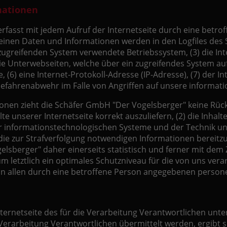
mationen
rfasst mit jedem Aufruf der Internetseite durch eine betro
inen Daten und Informationen werden in den Logfiles des S
greifenden System verwendete Betriebssystem, (3) die Inte
die Unterwebseiten, welche über ein zugreifendes System au
e, (6) eine Internet-Protokoll-Adresse (IP-Adresse), (7) der
 Gefahrenabwehr im Falle von Angriffen auf unsere informa
onen zieht die Schäfer GmbH "Der Vogelsberger" keine Rück
e unserer Internetseite korrekt auszuliefern, (2) die Inhal
er informationstechnologischen Systeme und der Technik uns
 die zur Strafverfolgung notwendigen Informationen berei
sberger" daher einerseits statistisch und ferner mit dem 
letztlich ein optimales Schutzniveau für die von uns vera
on allen durch eine betroffene Person angegebenen perso
 Internetseite des für die Verarbeitung Verantwortlichen u
rarbeitung Verantwortlichen übermittelt werden, ergibt sic