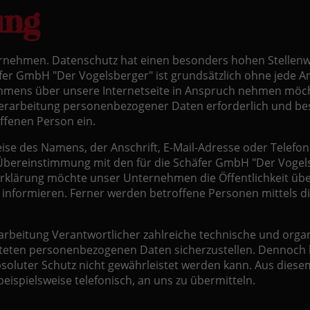
ung
ernehmen. Datenschutz hat einen besonders hohen Stellenwe
äfer GmbH "Der Vogelsberger" ist grundsätzlich ohne jede
hmens über unsere Internetseite in Anspruch nehmen möch
erarbeitung personenbezogener Daten erforderlich und best
offenen Person ein.
se des Namens, der Anschrift, E-Mail-Adresse oder Telefon
Übereinstimmung mit den für die Schäfer GmbH "Der Vogels
rklärung möchte unser Unternehmen die Öffentlichkeit üb
nformieren. Ferner werden betroffene Personen mittels d
erarbeitung Verantwortlicher zahlreiche technische und or
beiteten personenbezogenen Daten sicherzustellen. Dennoc
bsoluter Schutz nicht gewährleistet werden kann. Aus diesem
ispielsweise telefonisch, an uns zu übermitteln.