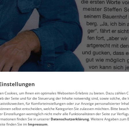
Einstellungen
n Cookies, um Ihnen ein optimales Webseiten-Erlebnis zu bieten. Dazu zählen C
eb der Seite und für die Steuerung der Inhalte notwendig sind, sowie solche, die l
tistikzwecken, für Komforteinstellungen oder zur Anzeige personalisierter Inhal
können selbst entscheiden, welche Kategorien Sie zulassen möchten. Bitte beach
rer Einstellungen womöglich nicht mehr alle Funktionalitäten der Seite zur Verfüg
rmationen finden Sie in unserer
Datenschutzerklärung
. Weitere Angaben zum B
ite finden Sie im
Impressum
.