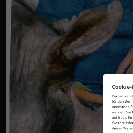
Cookie-
Wir verwende
für den Betri
anonymen Sta
werden. Sie 
auf Basis Ih
Weitere Info
dieser Webse