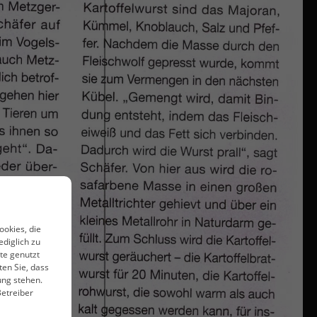
ookies, die
ediglich zu
te genutzt
ten Sie, dass
ung stehen.
etreiber